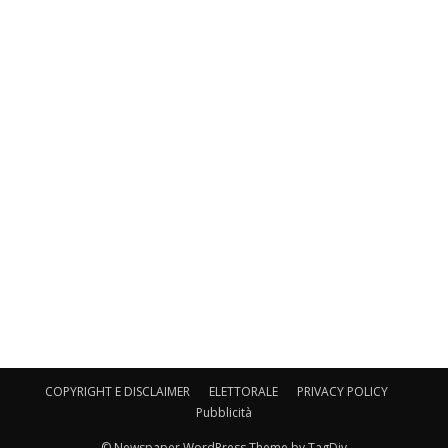
COPYRIGHT E DISCLAIMER
ELETTORALE
PRIVACY POLICY
Pubblicità
© Newspaper WordPress Theme by TagDiv