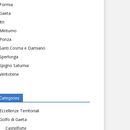
Formia
Gaeta
Itri
Minturno
Ponza
Santi Cosma e Damiano
Sperlonga
Spigno Saturnia
Ventotene
Categories
Eccellenze Territoriali
Golfo di Gaeta
Castelforte