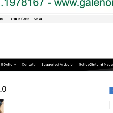
026
Sign in / Join
Città
 Il Golfo
Contatti
Suggerisci Articolo
GolfoeDintorni Maga
.0