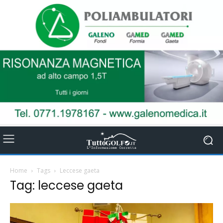
Home
Tags
Leccese gaeta
Tag: leccese gaeta