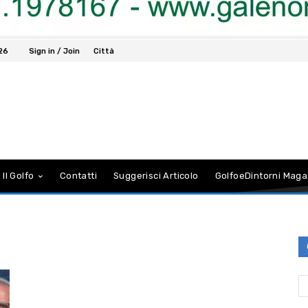
026
Sign in / Join
Città
 Il Golfo
Contatti
Suggerisci Articolo
GolfoeDintorni Maga