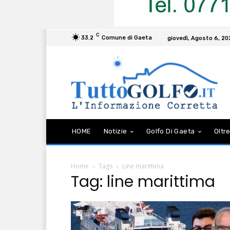
C
33.2
Comune di Gaeta
giovedì, Agosto 6, 2
HOME
Notizie
Golfo Di Gaeta
Oltre
Home
Tags
Line marittima
Tag: line marittima