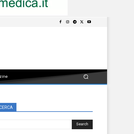
zine
CERCA