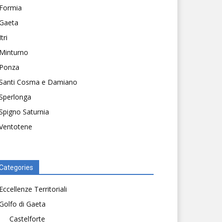
Formia
Gaeta
Itri
Minturno
Ponza
Santi Cosma e Damiano
Sperlonga
Spigno Saturnia
Ventotene
Categories
Eccellenze Territoriali
Golfo di Gaeta
Castelforte