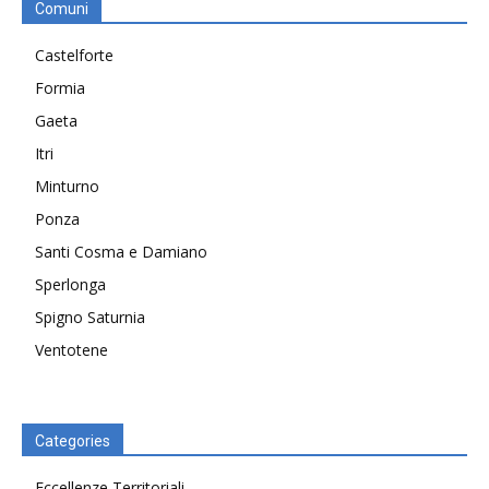
Comuni
Castelforte
Formia
Gaeta
Itri
Minturno
Ponza
Santi Cosma e Damiano
Sperlonga
Spigno Saturnia
Ventotene
Categories
Eccellenze Territoriali