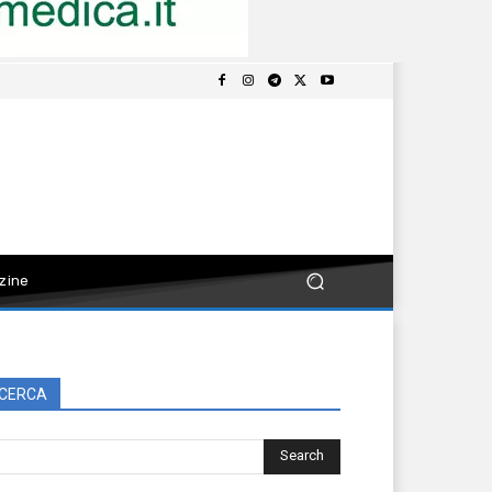
zine
CERCA