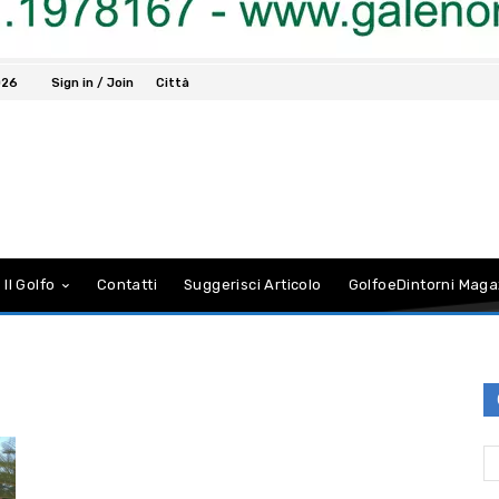
026
Sign in / Join
Città
 Il Golfo
Contatti
Suggerisci Articolo
GolfoeDintorni Maga