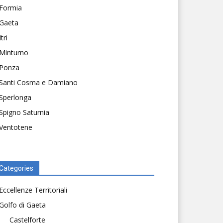
Formia
Gaeta
Itri
Minturno
Ponza
Santi Cosma e Damiano
Sperlonga
Spigno Saturnia
Ventotene
Categories
Eccellenze Territoriali
Golfo di Gaeta
Castelforte