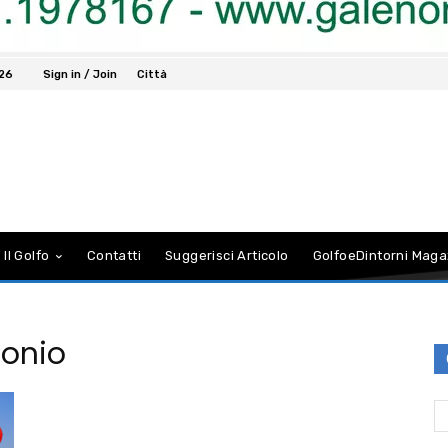
026
Sign in / Join
Città
 Il Golfo
Contatti
Suggerisci Articolo
GolfoeDintorni Maga
monio