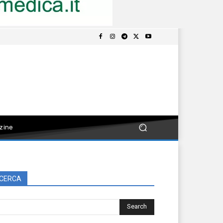
zine
CERCA