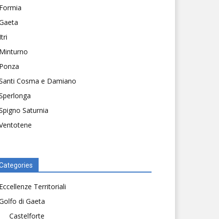
Formia
Gaeta
Itri
Minturno
Ponza
Santi Cosma e Damiano
Sperlonga
Spigno Saturnia
Ventotene
Categories
Eccellenze Territoriali
Golfo di Gaeta
Castelforte