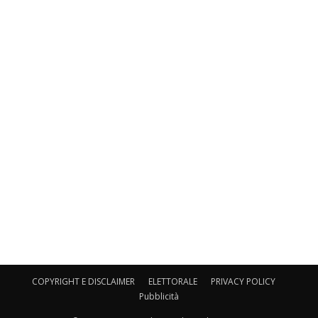
COPYRIGHT E DISCLAIMER
ELETTORALE
PRIVACY POLICY
Pubblicità