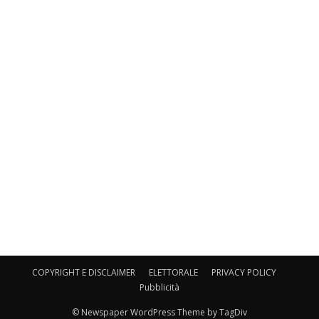
COPYRIGHT E DISCLAIMER
ELETTORALE
PRIVACY POLICY
Pubblicità
© Newspaper WordPress Theme by TagDiv