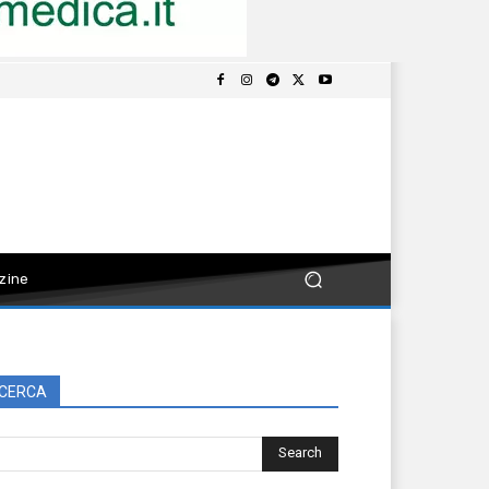
zine
CERCA