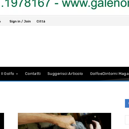
6
Sign in / Join
Città
 Il Golfo
Contatti
Suggerisci Articolo
GolfoeDintorni Maga