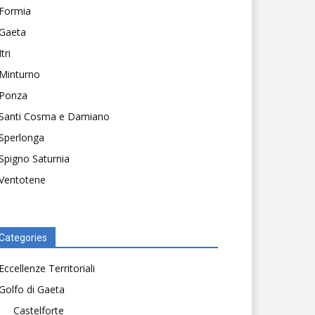
Formia
Gaeta
Itri
Minturno
Ponza
Santi Cosma e Damiano
Sperlonga
Spigno Saturnia
Ventotene
Categories
Eccellenze Territoriali
Golfo di Gaeta
Castelforte