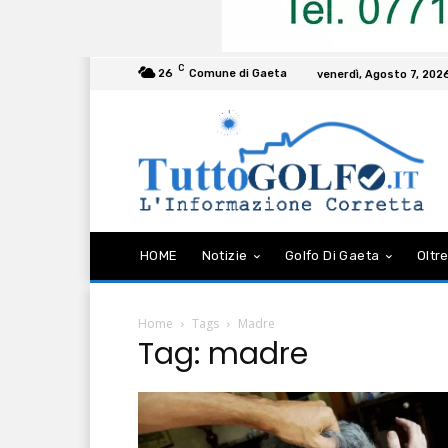
C
26
Comune di Gaeta
venerdì, Agosto 7, 202
HOME
Notizie
Golfo Di Gaeta
Oltre
Home
Tags
Madre
Tag: madre