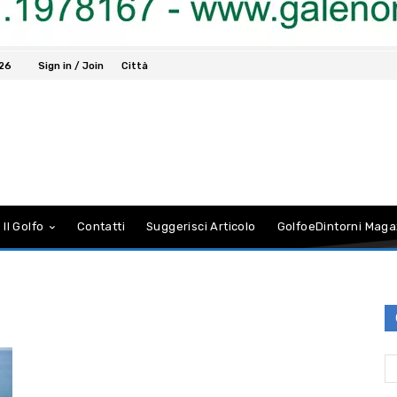
026
Sign in / Join
Città
 Il Golfo
Contatti
Suggerisci Articolo
GolfoeDintorni Maga