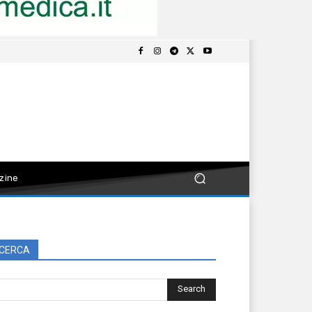
zine
CERCA