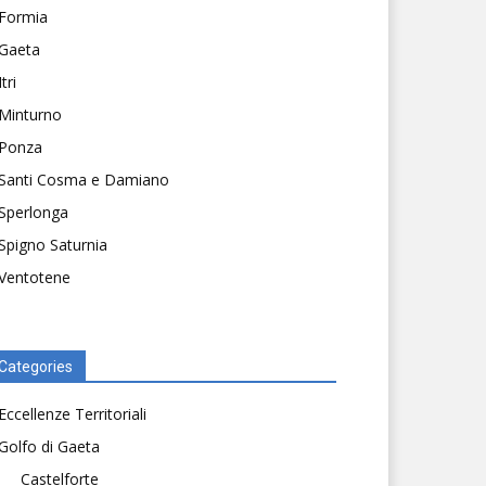
Formia
Gaeta
Itri
Minturno
Ponza
Santi Cosma e Damiano
Sperlonga
Spigno Saturnia
Ventotene
Categories
Eccellenze Territoriali
Golfo di Gaeta
Castelforte