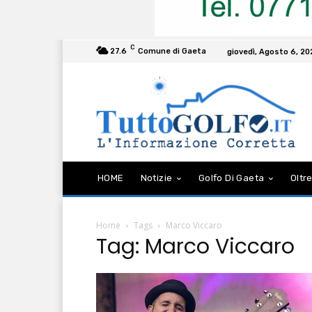
C
27.6
Comune di Gaeta
giovedì, Agosto 6, 2
HOME
Notizie
Golfo Di Gaeta
Oltre
Home
Tags
Marco Viccaro
Tag: Marco Viccaro