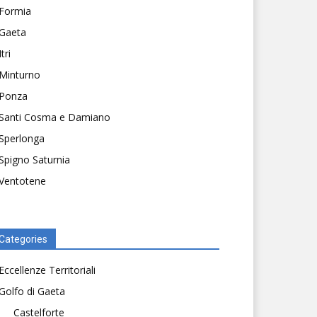
Formia
Gaeta
Itri
Minturno
Ponza
Santi Cosma e Damiano
Sperlonga
Spigno Saturnia
Ventotene
Categories
Eccellenze Territoriali
Golfo di Gaeta
Castelforte