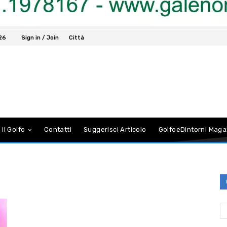
026
Sign in / Join
Città
 Il Golfo
Contatti
Suggerisci Articolo
GolfoeDintorni Maga