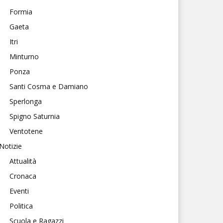
Formia
Gaeta
Itri
Minturno
Ponza
Santi Cosma e Damiano
Sperlonga
Spigno Saturnia
Ventotene
Notizie
Attualità
Cronaca
Eventi
Politica
Scuola e Ragazzi