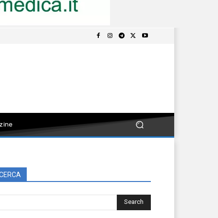
zine
CERCA