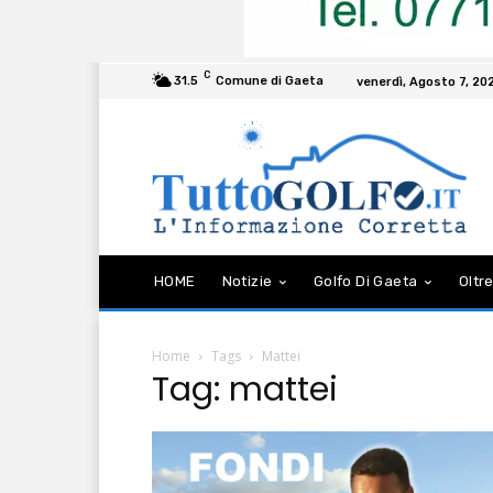
C
31.5
Comune di Gaeta
venerdì, Agosto 7, 20
HOME
Notizie
Golfo Di Gaeta
Oltre
Home
Tags
Mattei
Tag: mattei