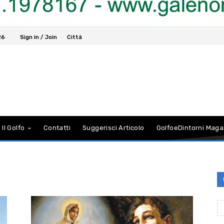
26
Sign in / Join
Città
 Il Golfo
Contatti
Suggerisci Articolo
GolfoeDintorni Maga