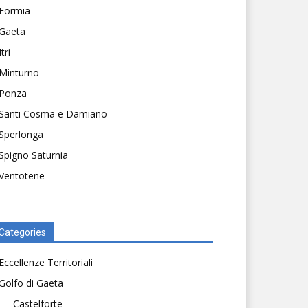
Formia
Gaeta
Itri
Minturno
Ponza
Santi Cosma e Damiano
Sperlonga
Spigno Saturnia
Ventotene
Categories
Eccellenze Territoriali
Golfo di Gaeta
Castelforte