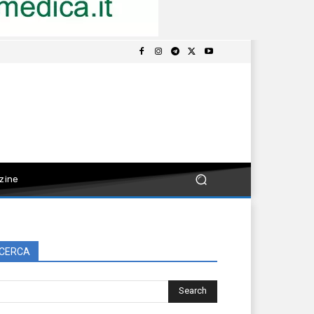
zine
CERCA