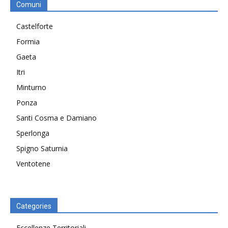
Comuni
Castelforte
Formia
Gaeta
Itri
Minturno
Ponza
Santi Cosma e Damiano
Sperlonga
Spigno Saturnia
Ventotene
Categories
Eccellenze Territoriali