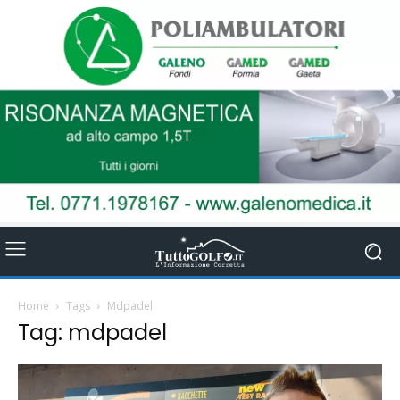
Home
Tags
Mdpadel
Tag: mdpadel