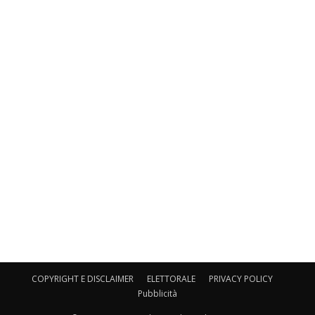
COPYRIGHT E DISCLAIMER
ELETTORALE
PRIVACY POLICY
Pubblicità