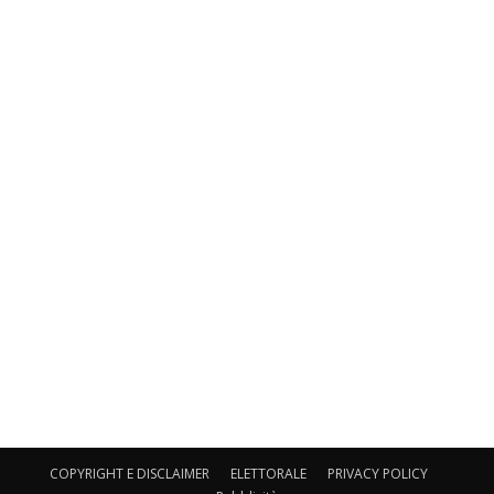
COPYRIGHT E DISCLAIMER
ELETTORALE
PRIVACY POLICY