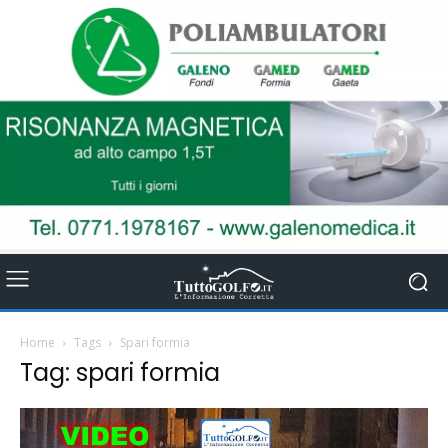
Home
Tags
Spari formia
Tag: spari formia