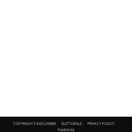
COPYRIGHT E DISCLAIMER
ELETTORALE
PRIVACY POLICY
Pubblicità