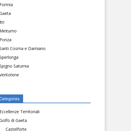
Formia
Gaeta
Itri
Minturno
Ponza
Santi Cosma e Damiano
Sperlonga
Spigno Saturnia
Ventotene
Categories
Eccellenze Territoriali
Golfo di Gaeta
Castelforte