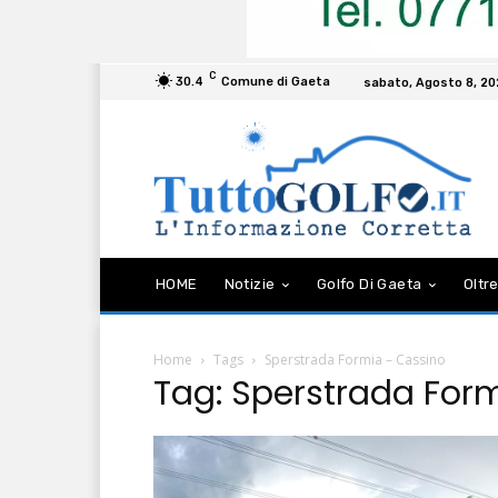
C
30.4
Comune di Gaeta
sabato, Agosto 8, 2
HOME
Notizie
Golfo Di Gaeta
Oltre
Home
Tags
Sperstrada Formia – Cassino
Tag: Sperstrada For