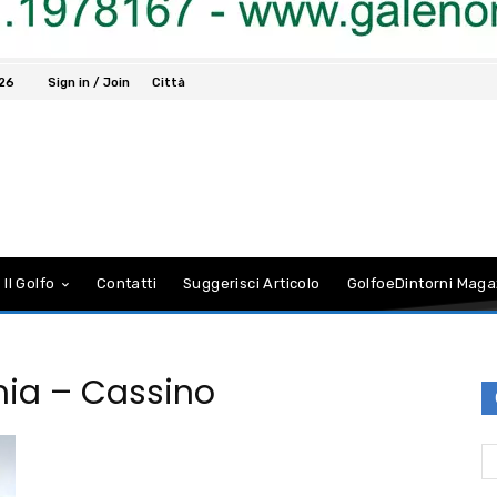
026
Sign in / Join
Città
 Il Golfo
Contatti
Suggerisci Articolo
GolfoeDintorni Maga
mia – Cassino