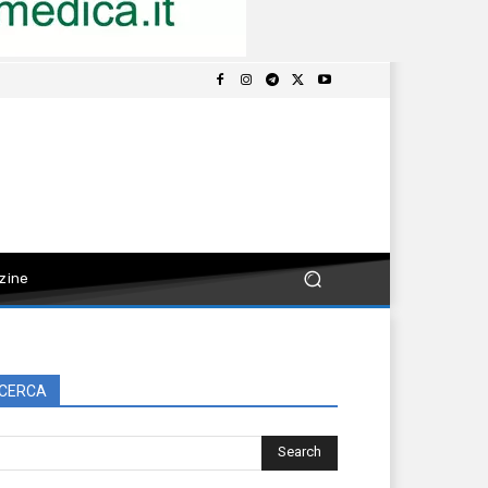
zine
CERCA