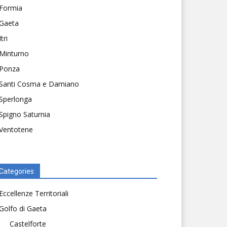
Formia
Gaeta
Itri
Minturno
Ponza
Santi Cosma e Damiano
Sperlonga
Spigno Saturnia
Ventotene
Categories
Eccellenze Territoriali
Golfo di Gaeta
Castelforte