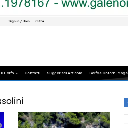
Sign in / Join
Città
 Il Golfo
Contatti
Suggerisci Articolo
GolfoeDintorni Maga
solini