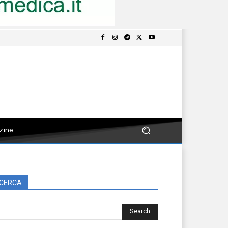
zine
CERCA