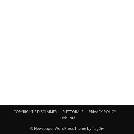
COPYRIGHT E DISCLAIMER
ELETTORALE
PRIVACY POLICY
Pubblicità
© Newspaper WordPress Theme by TagDiv