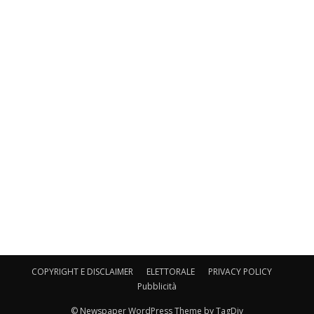
COPYRIGHT E DISCLAIMER
ELETTORALE
PRIVACY POLICY
Pubblicità
© Newspaper WordPress Theme by TagDiv