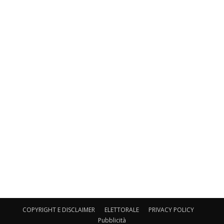
COPYRIGHT E DISCLAIMER
ELETTORALE
PRIVACY POLICY
Pubblicità