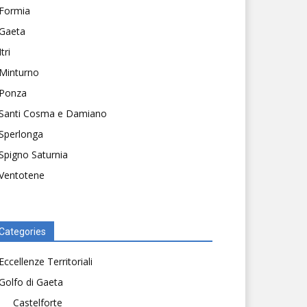
Formia
Gaeta
Itri
Minturno
Ponza
Santi Cosma e Damiano
Sperlonga
Spigno Saturnia
Ventotene
Categories
Eccellenze Territoriali
Golfo di Gaeta
Castelforte