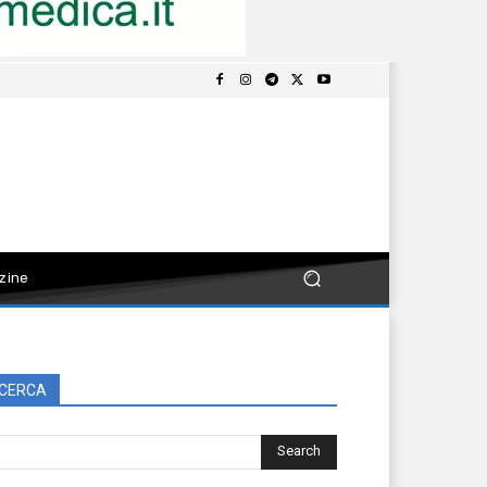
zine
CERCA