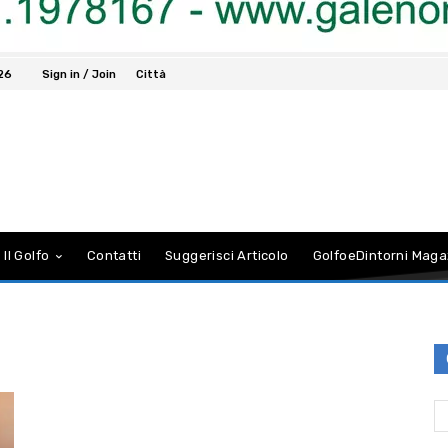
026
Sign in / Join
Città
 Il Golfo
Contatti
Suggerisci Articolo
GolfoeDintorni Maga