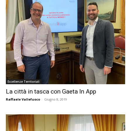
Eccellenze Territoriali
La città in tasca con Gaeta In App
Raffaele Vallefuoco
-
Giugno 8, 2019