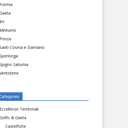
Formia
Gaeta
Itri
Minturno
Ponza
Santi Cosma e Damiano
Sperlonga
Spigno Saturnia
Ventotene
Categories
Eccellenze Territoriali
Golfo di Gaeta
Castelforte