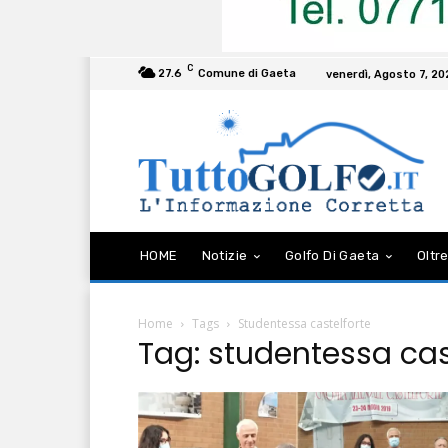
C
27.6
Comune di Gaeta
venerdì, Agosto 7, 2
HOME
Notizie
Golfo Di Gaeta
Oltre
Home
Tags
Studentessa castelforte
Tag: studentessa cas