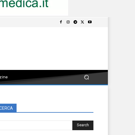
zine
CERCA