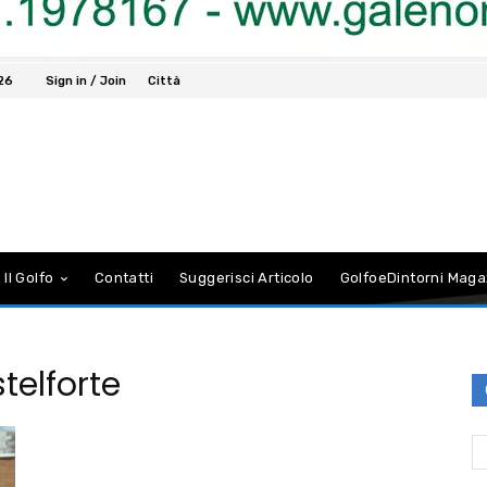
026
Sign in / Join
Città
 Il Golfo
Contatti
Suggerisci Articolo
GolfoeDintorni Maga
telforte