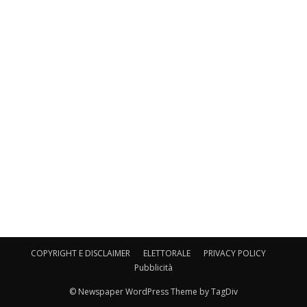
COPYRIGHT E DISCLAIMER
ELETTORALE
PRIVACY POLICY
Pubblicità
© Newspaper WordPress Theme by TagDiv