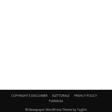
COPYRIGHT E DISCLAIMER
ELETTORALE
PRIVACY POLICY
Pubblicità
© Newspaper WordPress Theme by TagDiv