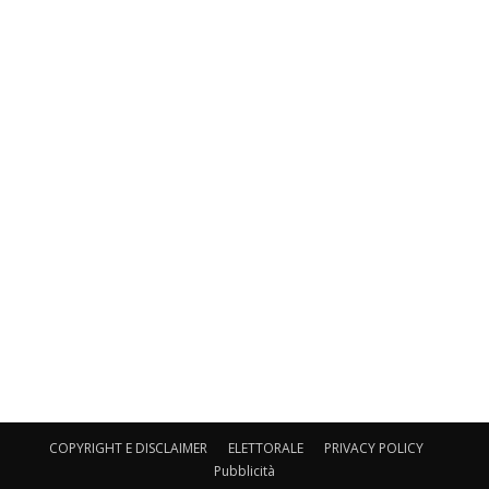
COPYRIGHT E DISCLAIMER
ELETTORALE
PRIVACY POLICY
Pubblicità