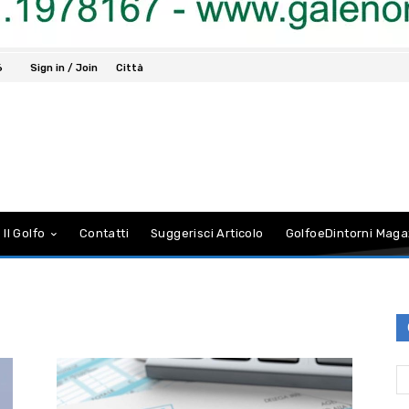
6
Sign in / Join
Città
 Il Golfo
Contatti
Suggerisci Articolo
GolfoeDintorni Maga