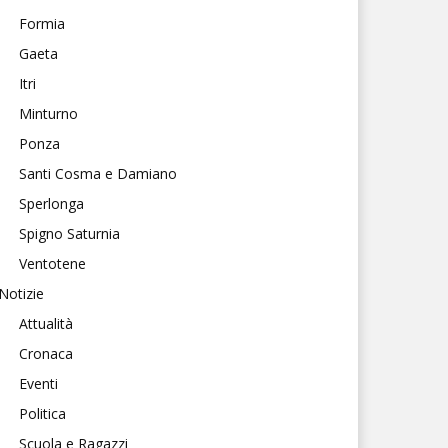
Formia
Gaeta
Itri
Minturno
Ponza
Santi Cosma e Damiano
Sperlonga
Spigno Saturnia
Ventotene
Notizie
Attualità
Cronaca
Eventi
Politica
Scuola e Ragazzi