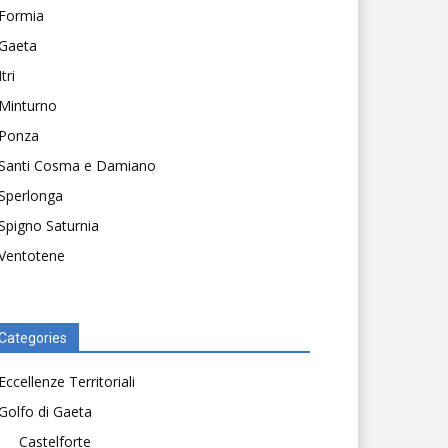
Formia
Gaeta
Itri
Minturno
Ponza
Santi Cosma e Damiano
Sperlonga
Spigno Saturnia
Ventotene
Categories
Eccellenze Territoriali
Golfo di Gaeta
Castelforte