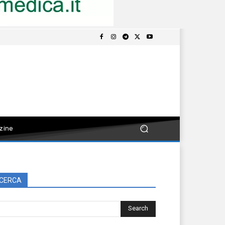
zine
CERCA