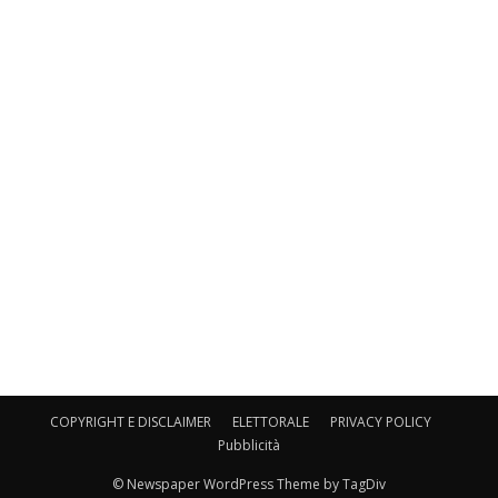
COPYRIGHT E DISCLAIMER
ELETTORALE
PRIVACY POLICY
Pubblicità
© Newspaper WordPress Theme by TagDiv