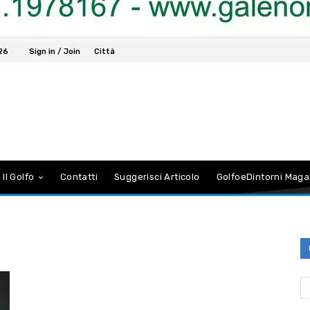
026
Sign in / Join
Città
 Il Golfo
Contatti
Suggerisci Articolo
GolfoeDintorni Maga