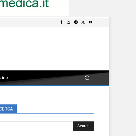
zine
CERCA