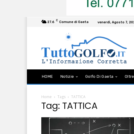
C
27.6
Comune di Gaeta
venerdì, Agosto 7, 2
HOME
Notizie
Golfo Di Gaeta
Oltre
Home
Tags
TATTICA
Tag: TATTICA