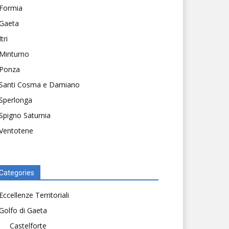
Formia
Gaeta
Itri
Minturno
Ponza
Santi Cosma e Damiano
Sperlonga
Spigno Saturnia
Ventotene
Categories
Eccellenze Territoriali
Golfo di Gaeta
Castelforte