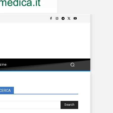
zine
CERCA