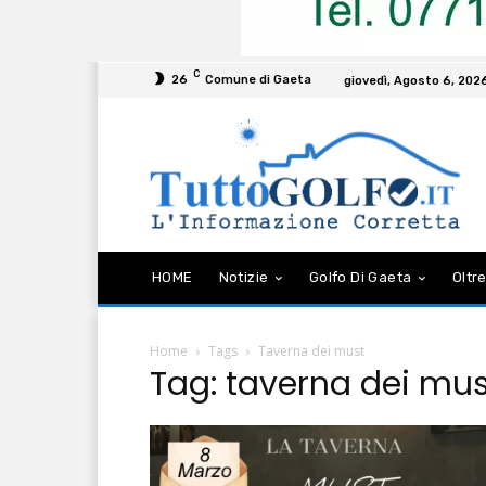
C
26
Comune di Gaeta
giovedì, Agosto 6, 202
HOME
Notizie
Golfo Di Gaeta
Oltre
Home
Tags
Taverna dei must
Tag: taverna dei mus