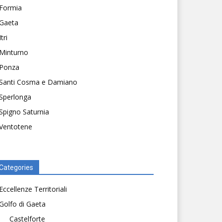
Formia
Gaeta
Itri
Minturno
Ponza
Santi Cosma e Damiano
Sperlonga
Spigno Saturnia
Ventotene
Categories
Eccellenze Territoriali
Golfo di Gaeta
Castelforte