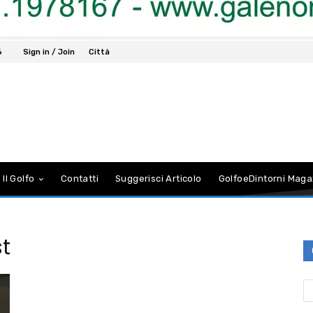
6
Sign in / Join
Città
 Il Golfo
Contatti
Suggerisci Articolo
GolfoeDintorni Maga
t