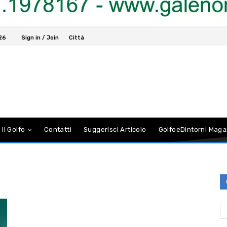
026
Sign in / Join
Città
 Il Golfo
Contatti
Suggerisci Articolo
GolfoeDintorni Maga