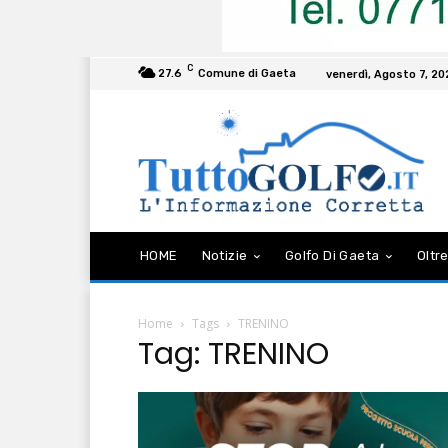
C
27.6
Comune di Gaeta
venerdì, Agosto 7, 2
HOME
Notizie
Golfo Di Gaeta
Oltre
Home
Tags
TRENINO
Tag: TRENINO