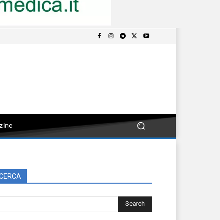
zine
CERCA