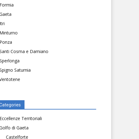
Formia
Gaeta
Itri
Minturno
Ponza
Santi Cosma e Damiano
Sperlonga
Spigno Saturnia
Ventotene
Categories
Eccellenze Territoriali
Golfo di Gaeta
Castelforte