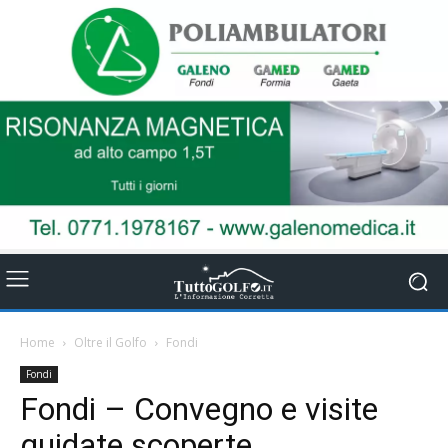
Home
Oltre il Golfo
Fondi
Fondi
Fondi – Convegno e visite
guidate scoperte