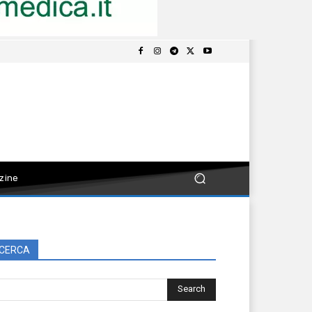
zine
CERCA