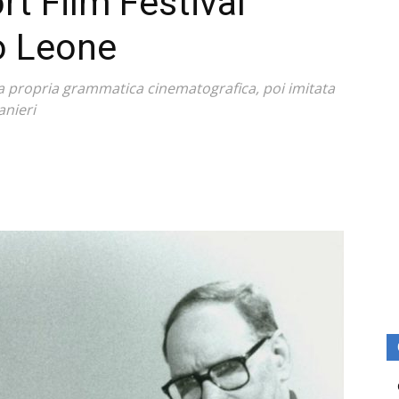
rt Film Festival
o Leone
na propria grammatica cinematografica, poi imitata
ranieri