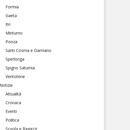
Formia
Gaeta
Itri
Minturno
Ponza
Santi Cosma e Damiano
Sperlonga
Spigno Saturnia
Ventotene
Notizie
Attualità
Cronaca
Eventi
Politica
Scuola e Ragazzi