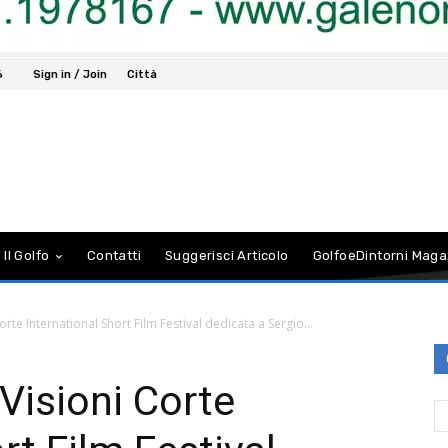
6
Sign in / Join
Città
 Il Golfo
Contatti
Suggerisci Articolo
GolfoeDintorni Maga
orte International Short Film Festival dedicata a Sergio...
 Visioni Corte