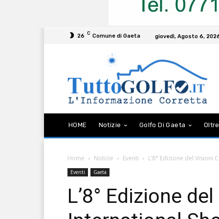
C
26
Comune di Gaeta
giovedì, Agosto 6, 202
HOME
Notizie
Golfo Di Gaeta
Oltre
Home
Notizie
Eventi
L’8° Edizione del Visioni C
Eventi
Gaeta
L’8° Edizione del