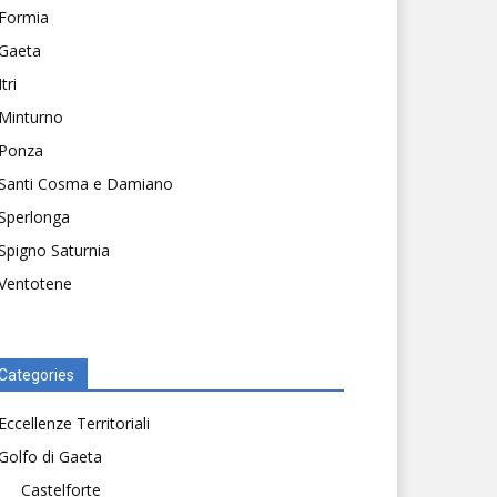
Formia
Gaeta
Itri
Minturno
Ponza
Santi Cosma e Damiano
Sperlonga
Spigno Saturnia
Ventotene
Categories
Eccellenze Territoriali
Golfo di Gaeta
Castelforte