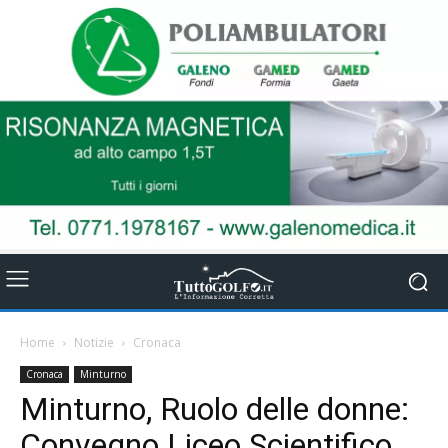
Home
Notizie
Cronaca
Cronaca
Minturno
Minturno, Ruolo delle donne:
Convegno Liceo Scientifico