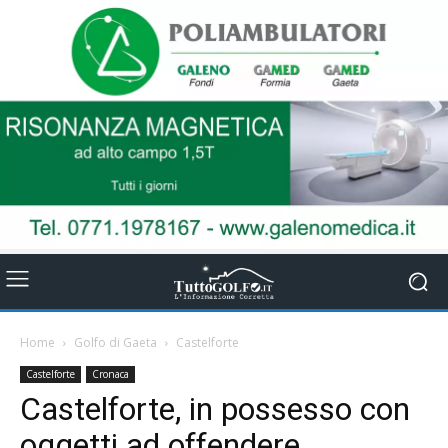
Home
Golfo di Gaeta
Castelforte
Castelforte
Cronaca
Castelforte, in possesso con
oggetti ad offendere.