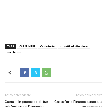
TAGS
CARABINIERI
Castelforte
oggetti ad offendere
suio terme
Articolo precedente
Articolo successivo
Gaeta – In possesso di due
Castelforte Rinasce attacca la
telefoni rubati. Denunciati
maggioranza