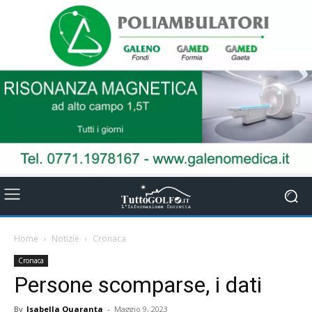
Home
Notizie
Cronaca
Cronaca
Persone scomparse, i dati
By
Isabella Quaranta
-
Maggio 9, 2023