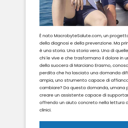
È nato MacrobyteSalute.com, un progetto 
della diagnosi e della prevenzione. Ma p
è una storia. Una storia vera. Una di que
chi le vive e che trasformano il dolore in
della suocera di Marciano Erasmo, conosc
perdita che ha lasciato una domanda diffi
ampia, uno strumento capace di affianca
cambiare? Da questa domanda, umana pri
creare un assistente capace di supportare i
offrendo un aiuto concreto nella lettura de
clinici.