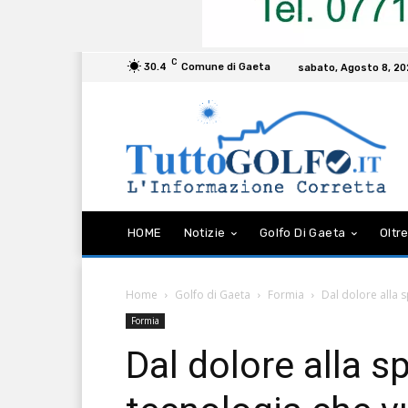
C
30.4
Comune di Gaeta
sabato, Agosto 8, 2
HOME
Notizie
Golfo Di Gaeta
Oltre
Home
Golfo di Gaeta
Formia
Dal dolore alla s
Formia
Dal dolore alla s