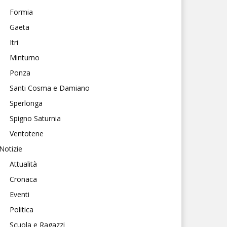
Formia
Gaeta
Itri
Minturno
Ponza
Santi Cosma e Damiano
Sperlonga
Spigno Saturnia
Ventotene
Notizie
Attualità
Cronaca
Eventi
Politica
Scuola e Ragazzi