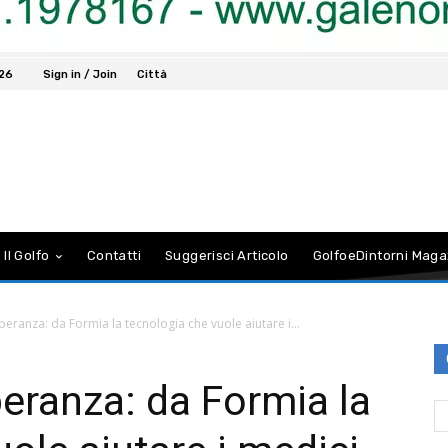
026
Sign in / Join
Città
 Il Golfo
Contatti
Suggerisci Articolo
GolfoeDintorni Maga
peranza: da Formia la tecnologia che vuole aiutare i...
peranza: da Formia la