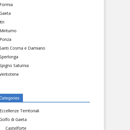
Formia
Gaeta
Itri
Minturno
Ponza
Santi Cosma e Damiano
Sperlonga
Spigno Saturnia
Ventotene
Categories
Eccellenze Territoriali
Golfo di Gaeta
Castelforte