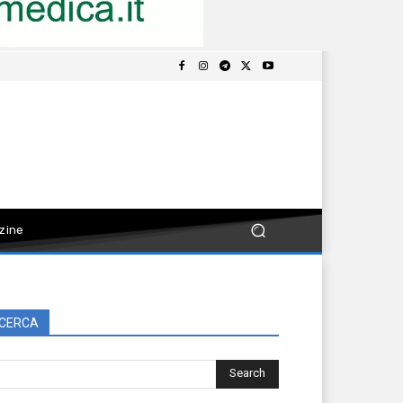
zine
CERCA