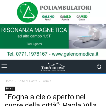
Home
Golfo di Gaeta
Formia
Formia
“Fogna a cielo aperto nel
cuore della città”: Paola Villa