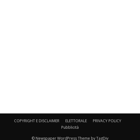
COPYRIGHT E DISCLAIMER
ELETTORALE
PRIVACY POLICY
Pubblicità
© Newspaper WordPress Theme by TagDiv