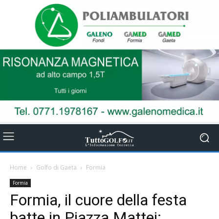
Home
Golfo di Gaeta
Formia
Formia
Formia, il cuore della festa
batte in Piazza Mattei: