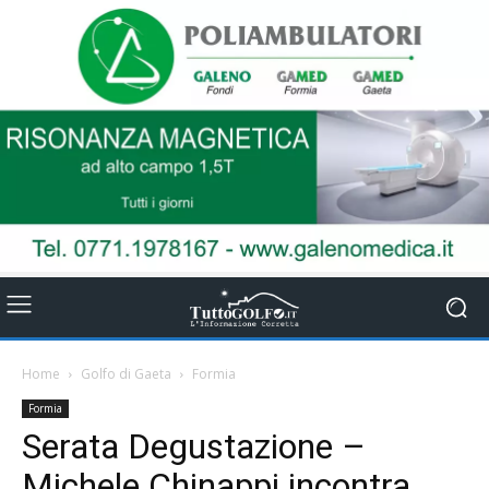
Home
Golfo di Gaeta
Formia
Formia
Serata Degustazione –
Michele Chinappi incontra