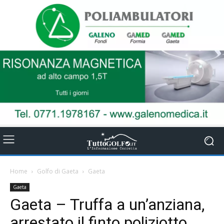
Home
Golfo di Gaeta
Gaeta
Gaeta
Gaeta – Truffa a un’anziana,
arrestato il finto poliziotto