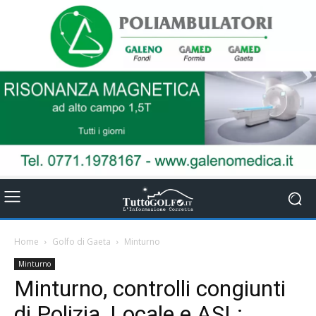
Home
Golfo di Gaeta
Minturno
Minturno
Minturno, controlli congiunti
di Polizia, Locale e ASL: