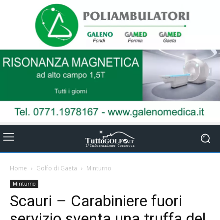
Home
Golfo di Gaeta
Minturno
Minturno
Scauri – Carabiniere fuori
servizio sventa una truffa del