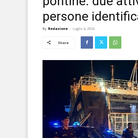
pontine: due atti
persone identifi
By
Redazione
-
Luglio 6, 2026
Share