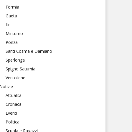
Formia
Gaeta
Itri
Minturno
Ponza
Santi Cosma e Damiano
Sperlonga
Spigno Saturnia
Ventotene
Notizie
Attualità
Cronaca
Eventi
Politica
Scuola e Ragazzi