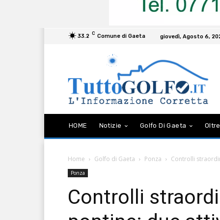
C
33.2
Comune di Gaeta
giovedì, Agosto 6, 2
HOME
Notizie
Golfo Di Gaeta
Oltre
Home
Golfo di Gaeta
Ponza
Controlli straordi
Ponza
Controlli straordi