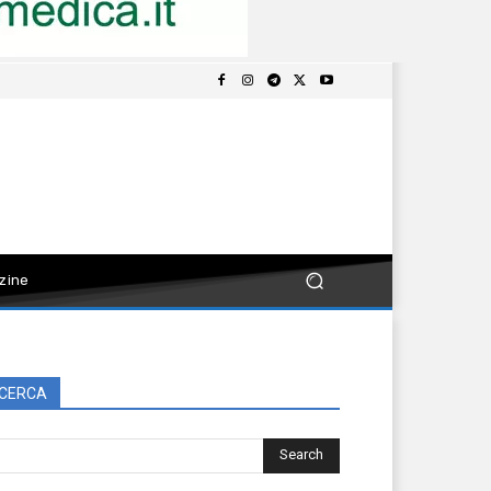
zine
CERCA