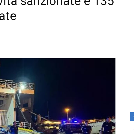
vità sanzionate e 135
cate