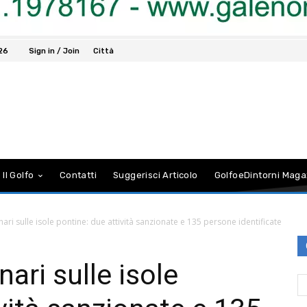
026
Sign in / Join
Città
 Il Golfo
Contatti
Suggerisci Articolo
GolfoeDintorni Maga
nari sulle isole pontine: due attività sanzionate e 135 persone identificate
nari sulle isole