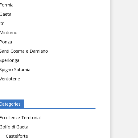
Formia
Gaeta
Itri
Minturno
Ponza
Santi Cosma e Damiano
Sperlonga
Spigno Saturnia
Ventotene
Categories
Eccellenze Territoriali
Golfo di Gaeta
Castelforte