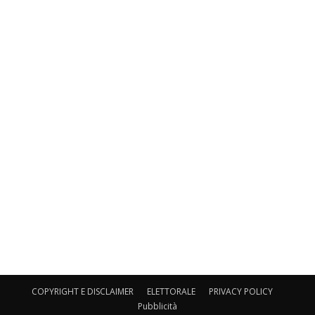
COPYRIGHT E DISCLAIMER
ELETTORALE
PRIVACY POLICY
Pubblicità