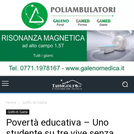
Home
Golfo di Gaeta
Golfo di Gaeta
Povertà educativa – Uno
studente su tre vive senza