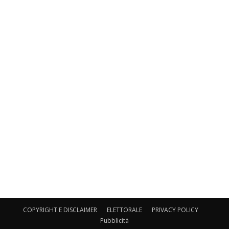
COPYRIGHT E DISCLAIMER
ELETTORALE
PRIVACY POLICY
Pubblicità