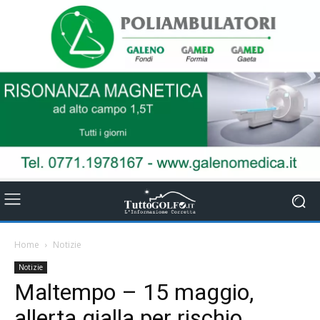
Home
Notizie
Notizie
Maltempo – 15 maggio,
allerta gialla per rischio