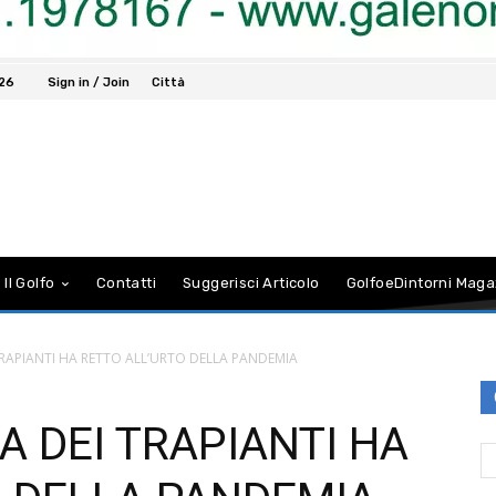
026
Sign in / Join
Città
 Il Golfo
Contatti
Suggerisci Articolo
GolfoeDintorni Maga
 TRAPIANTI HA RETTO ALL’URTO DELLA PANDEMIA
A DEI TRAPIANTI HA