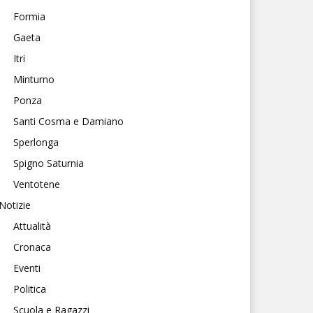
Formia
Gaeta
Itri
Minturno
Ponza
Santi Cosma e Damiano
Sperlonga
Spigno Saturnia
Ventotene
Notizie
Attualità
Cronaca
Eventi
Politica
Scuola e Ragazzi