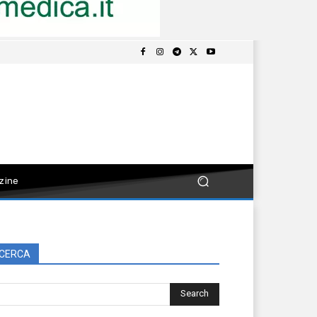
zine
CERCA