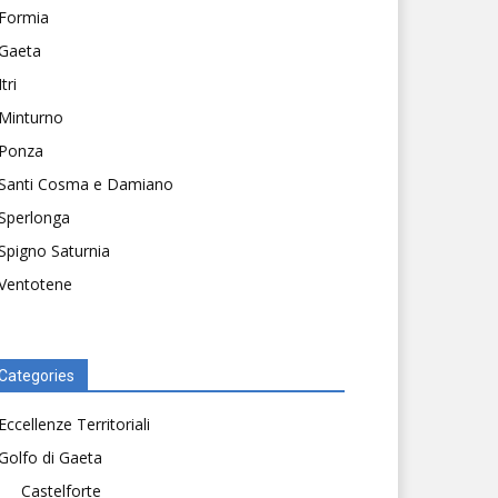
Formia
Gaeta
Itri
Minturno
Ponza
Santi Cosma e Damiano
Sperlonga
Spigno Saturnia
Ventotene
Categories
Eccellenze Territoriali
Golfo di Gaeta
Castelforte