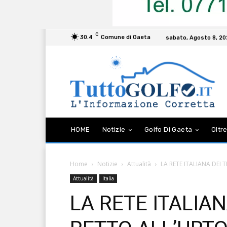
C
30.4
Comune di Gaeta
sabato, Agosto 8, 2
HOME
Notizie
Golfo Di Gaeta
Oltre
Home
Notizie
Attualità
LA RETE ITALIANA DEI
Attualità
Italia
LA RETE ITALIAN